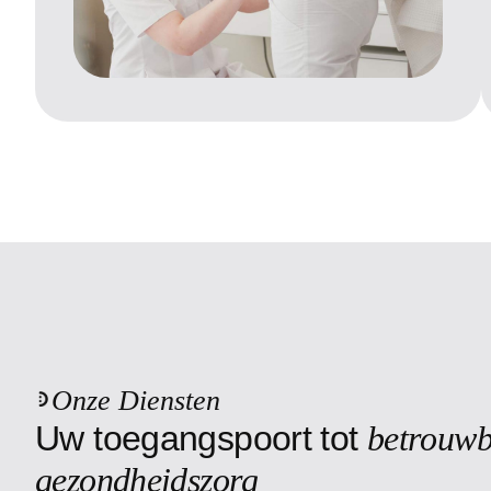
Onze Diensten
U
w
t
o
e
g
a
n
g
s
p
o
o
r
t
t
o
t
b
e
t
r
o
u
w
g
e
z
o
n
d
h
e
i
d
s
z
o
r
g