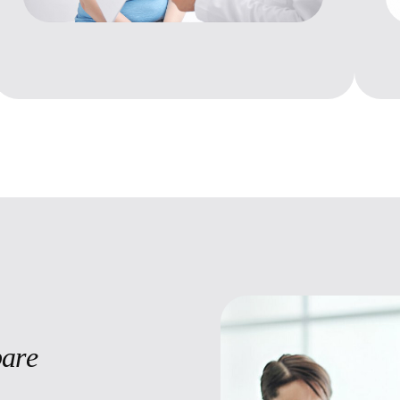
b
a
r
e