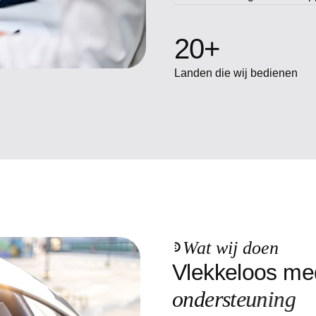
20
+
Landen die wij bedienen
Wat wij doen
V
l
e
k
k
e
l
o
o
s
m
e
o
n
d
e
r
s
t
e
u
n
i
n
g