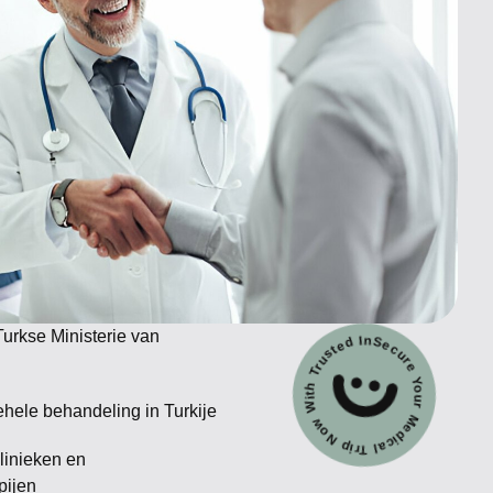
Secure Your Medical Trip Now With Trusted Insurance
Turkse Ministerie van
hele behandeling in Turkije
linieken en
pijen