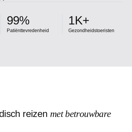
99
%
1
K+
Patiënttevredenheid
Gezondheidstoeristen
d
i
s
c
h
r
e
i
z
e
n
m
e
t
b
e
t
r
o
u
w
b
a
r
e