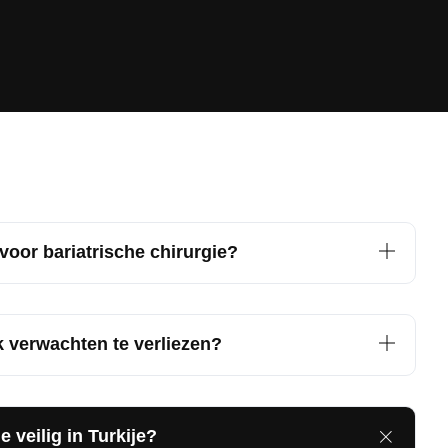
voor bariatrische chirurgie?
k verwachten te verliezen?
e veilig in Turkije?