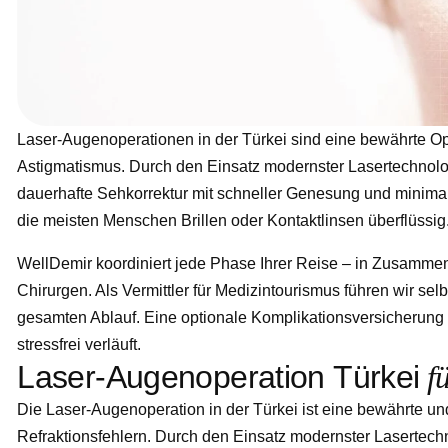
Laser-Augenoperationen in der Türkei sind eine bewährte Opti
Astigmatismus. Durch den Einsatz modernster Lasertechnol
dauerhafte Sehkorrektur mit schneller Genesung und minimal
die meisten Menschen Brillen oder Kontaktlinsen überflüssig
WellDemir koordiniert jede Phase Ihrer Reise – in Zusammenar
Chirurgen. Als Vermittler für Medizintourismus führen wir sel
gesamten Ablauf. Eine optionale Komplikationsversicherung 
stressfrei verläuft.
L
a
s
e
r
-
A
u
g
e
n
o
p
e
r
a
t
i
o
n
T
ü
r
k
e
i
f
Die Laser-Augenoperation in der Türkei ist eine bewährte u
Refraktionsfehlern. Durch den Einsatz modernster Lasertech