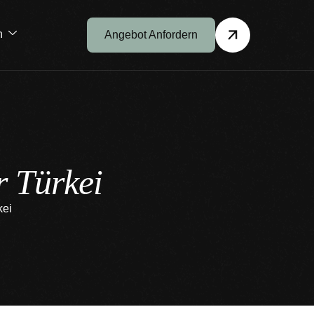
h
Angebot Anfordern
r
T
ü
r
k
e
i
kei