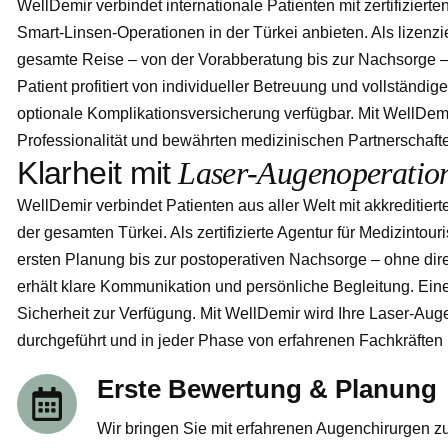
WellDemir verbindet internationale Patienten mit zertifizier
Smart-Linsen-Operationen in der Türkei anbieten. Als lizenzi
gesamte Reise – von der Vorabberatung bis zur Nachsorge –
Patient profitiert von individueller Betreuung und vollständig
optionale Komplikationsversicherung verfügbar. Mit WellDemir
Professionalität und bewährten medizinischen Partnerschafte
K
l
a
r
h
e
i
t
m
i
t
L
a
s
e
r
-
A
u
g
e
n
o
p
e
r
a
t
i
o
WellDemir verbindet Patienten aus aller Welt mit akkreditie
der gesamten Türkei. Als zertifizierte Agentur für Medizinto
ersten Planung bis zur postoperativen Nachsorge – ohne dir
erhält klare Kommunikation und persönliche Begleitung. Eine
Sicherheit zur Verfügung. Mit WellDemir wird Ihre Laser-Auge
durchgeführt und in jeder Phase von erfahrenen Fachkräften b
Erste Bewertung & Planung
Wir bringen Sie mit erfahrenen Augenchirurgen z