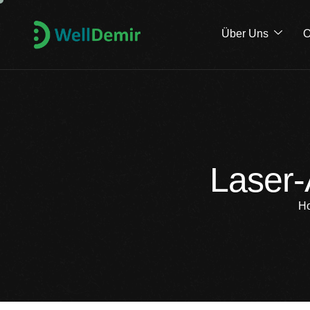
Über Uns
O
L
a
s
e
r
-
H