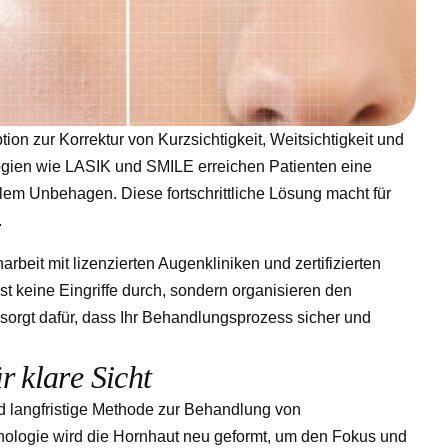
on zur Korrektur von Kurzsichtigkeit, Weitsichtigkeit und
ogien wie LASIK und SMILE erreichen Patienten eine
em Unbehagen. Diese fortschrittliche Lösung macht für
.
beit mit lizenzierten Augenkliniken und zertifizierten
bst keine Eingriffe durch, sondern organisieren den
sorgt dafür, dass Ihr Behandlungsprozess sicher und
ü
r
k
l
a
r
e
S
i
c
h
t
nd langfristige Methode zur Behandlung von
nologie wird die Hornhaut neu geformt, um den Fokus und