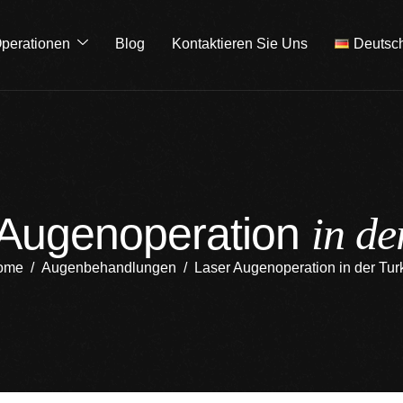
perationen
Blog
Kontaktieren Sie Uns
Deutsc
A
u
g
e
n
o
p
e
r
a
t
i
o
n
i
n
d
e
ome
Augenbehandlungen
Laser Augenoperation in der Tur