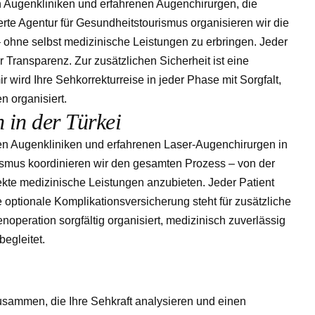
ten Augenkliniken und erfahrenen Augenchirurgen, die
erte Agentur für Gesundheitstourismus organisieren wir die
 ohne selbst medizinische Leistungen zu erbringen. Jeder
er Transparenz. Zur zusätzlichen Sicherheit ist eine
 wird Ihre Sehkorrekturreise in jeder Phase mit Sorgfalt,
n organisiert.
n
i
n
d
e
r
T
ü
r
k
e
i
rten Augenkliniken und erfahrenen Laser-Augenchirurgen in
urismus koordinieren wir den gesamten Prozess – von der
ekte medizinische Leistungen anzubieten. Jeder Patient
 optionale Komplikationsversicherung steht für zusätzliche
noperation sorgfältig organisiert, medizinisch zuverlässig
egleitet.
usammen, die Ihre Sehkraft analysieren und einen