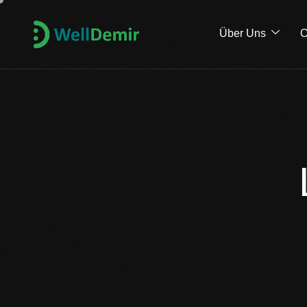
Über Uns
O