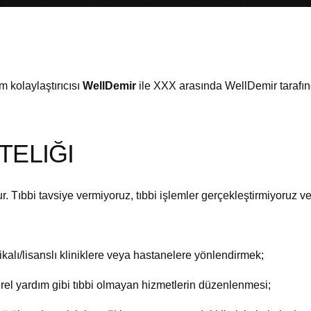
m kolaylaştırıcısı
WellDemir
ile XXX arasında WellDemir tarafı
TELIĞI
. Tıbbi tavsiye vermiyoruz, tıbbi işlemler gerçekleştirmiyoruz vey
ifikalı/lisanslı kliniklere veya hastanelere yönlendirmek;
erel yardım gibi tıbbi olmayan hizmetlerin düzenlenmesi;