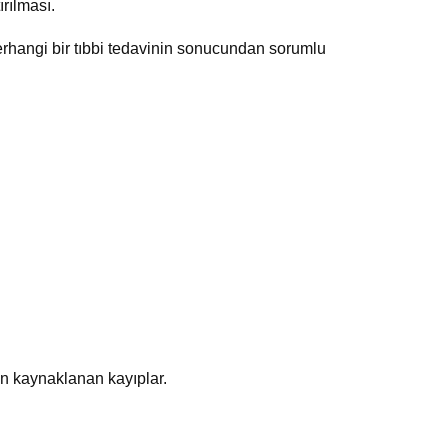
rılması.
erhangi bir tıbbi tedavinin sonucundan sorumlu
an kaynaklanan kayıplar.