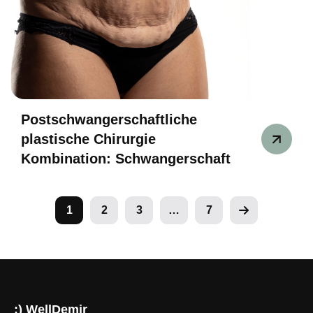
Postschwangerschaftliche
plastische Chirurgie
Kombination: Schwangerschaft
1
2
3
…
7
:) WellDemir