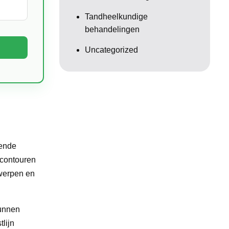
Tandheelkundige
behandelingen
Uncategorized
lende
e contouren
twerpen en
kunnen
lijn