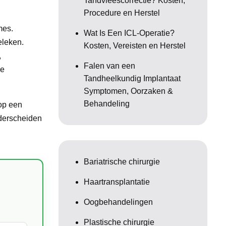
Tandvleescorrectie? Kosten,
Procedure en Herstel
mes.
Wat Is Een ICL-Operatie?
eleken.
Kosten, Vereisten en Herstel
,
Falen van een
ie
Tandheelkundig Implantaat
Symptomen, Oorzaken &
Behandeling
op een
nderscheiden
Bariatrische chirurgie
Haartransplantatie
Oogbehandelingen
Plastische chirurgie