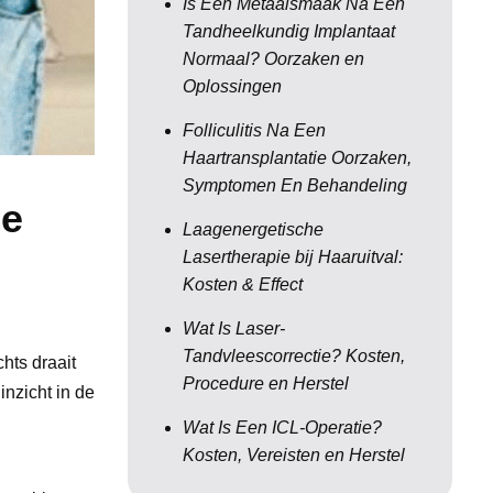
Is Een Metaalsmaak Na Een
Tandheelkundig Implantaat
Normaal? Oorzaken en
Oplossingen
Folliculitis Na Een
Haartransplantatie Oorzaken,
Symptomen En Behandeling
ie
Laagenergetische
Lasertherapie bij Haaruitval:
Kosten & Effect
Wat Is Laser-
Tandvleescorrectie? Kosten,
hts draait
Procedure en Herstel
nzicht in de
Wat Is Een ICL-Operatie?
Kosten, Vereisten en Herstel