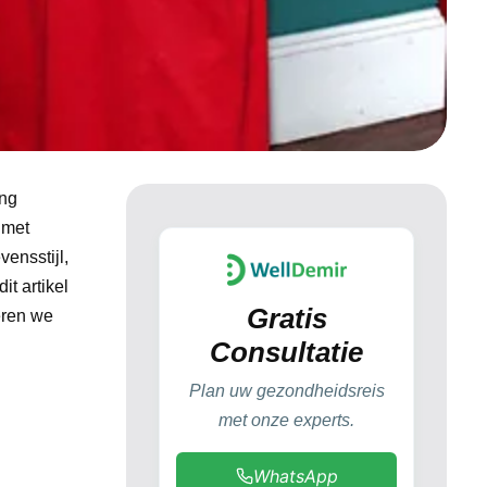
ing
 met
ensstijl,
t artikel
Gratis
eren we
Consultatie
Plan uw gezondheidsreis
met onze experts.
WhatsApp