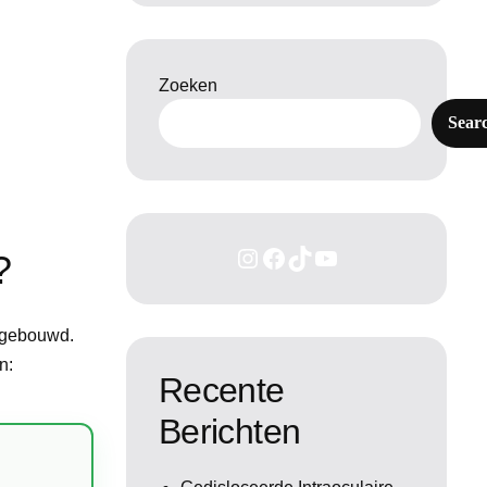
Zoeken
Sear
?
opgebouwd.
n:
Recente
Berichten