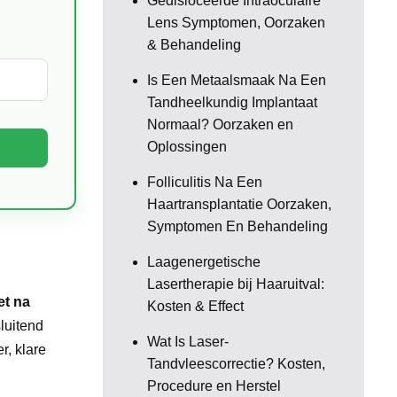
Gedisloceerde Intraoculaire
Lens Symptomen, Oorzaken
& Behandeling
Is Een Metaalsmaak Na Een
Tandheelkundig Implantaat
Normaal? Oorzaken en
Oplossingen
Folliculitis Na Een
Haartransplantatie Oorzaken,
Symptomen En Behandeling
Laagenergetische
Lasertherapie bij Haaruitval:
et na
Kosten & Effect
luitend
Wat Is Laser-
r, klare
Tandvleescorrectie? Kosten,
Procedure en Herstel