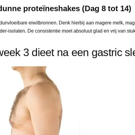
 dunne proteïneshakes (Dag 8 tot 14)
dunvloeibare eiwitbronnen. Denk hierbij aan magere melk, mag
r-isolaten. De consistentie moet absoluut glad en vrij van stukj
week 3 dieet na een gastric s