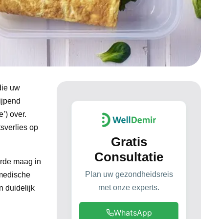
die uw
ijpend
’) over.
sverlies op
Gratis
Consultatie
rde maag in
Plan uw gezondheidsreis
 medische
met onze experts.
 duidelijk
WhatsApp