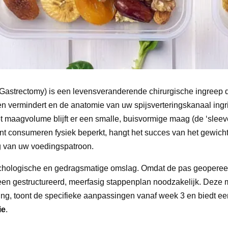
Gastrectomy) is een levensveranderende chirurgische ingreep 
n vermindert en de anatomie van uw spijsverteringskanaal ingr
 maagvolume blijft er een smalle, buisvormige maag (de ‘sleeve
t consumeren fysiek beperkt, hangt het succes van het gewicht
g van uw voedingspatroon.
ychologische en gedragsmatige omslag. Omdat de pas geoperee
 een gestructureerd, meerfasig stappenplan noodzakelijk. Deze
ing, toont de specifieke aanpassingen vanaf week 3 en biedt een
ie
.