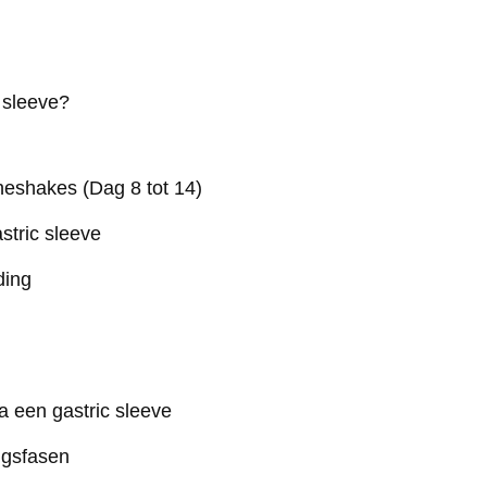
c sleeve?
ïneshakes (Dag 8 tot 14)
stric sleeve
ding
na een gastric sleeve
ngsfasen