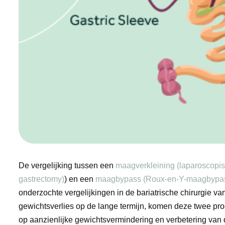
De vergelijking tussen een
maagverkleining (laparoscopis
gastrectomy)
) en een
maagbypass (Roux-en-Y-maagbypa
onderzochte vergelijkingen in de bariatrische chirurgie v
gewichtsverlies op de lange termijn, komen deze twee proc
op aanzienlijke gewichtsvermindering en verbetering van d