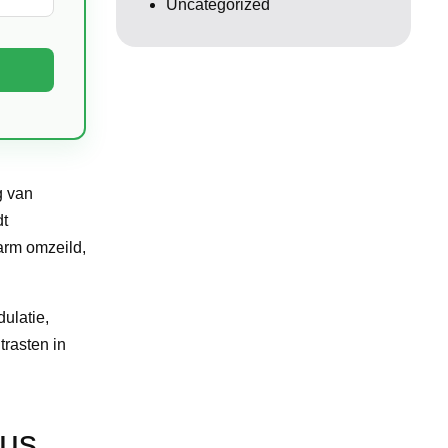
Uncategorized
g van
dt
arm omzeild,
ulatie,
trasten in
sus