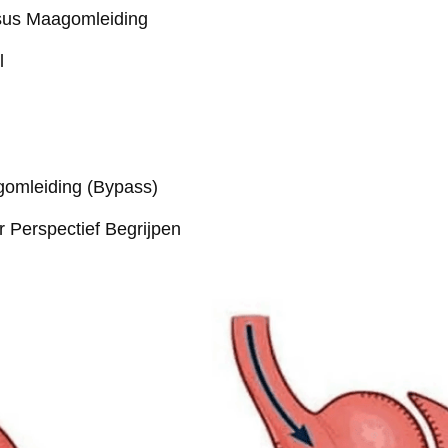
rsus Maagomleiding
l
gomleiding (Bypass)
 Perspectief Begrijpen