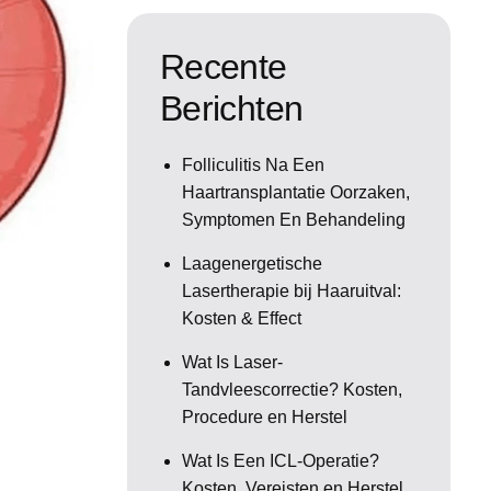
Recente
Berichten
Folliculitis Na Een
Haartransplantatie Oorzaken,
Symptomen En Behandeling
Laagenergetische
Lasertherapie bij Haaruitval:
Kosten & Effect
Wat Is Laser-
Tandvleescorrectie? Kosten,
Procedure en Herstel
Wat Is Een ICL-Operatie?
Kosten, Vereisten en Herstel