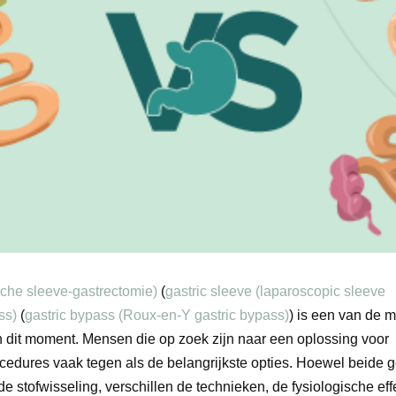
che sleeve-gastrectomie)
(
gastric sleeve (laparoscopic sleeve
ss)
(
gastric bypass (Roux-en-Y gastric bypass)
) is een van de 
an dit moment. Mensen die op zoek zijn naar een oplossing voor
edures vaak tegen als de belangrijkste opties. Hoewel beide ge
e stofwisseling, verschillen de technieken, de fysiologische ef