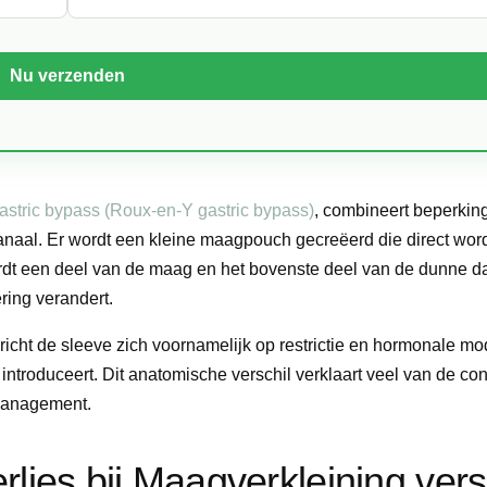
astric bypass (Roux-en-Y gastric bypass)
, combineert beperkin
anaal. Er wordt een kleine maagpouch gecreëerd die direct wor
dt een deel van de maag en het bovenste deel van de dunne d
ing verandert.
cht de sleeve zich voornamelijk op restrictie en hormonale mod
introduceert. Dit anatomische verschil verklaart veel van de con
smanagement.
lies bij Maagverkleining ver