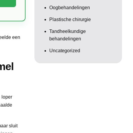
Oogbehandelingen
Plastische chirurgie
Tandheelkundige
peelde een
behandelingen
Uncategorized
mel
 loper
haalde
aar sluit