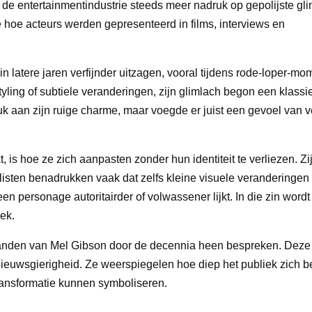
 de entertainmentindustrie steeds meer nadruk op gepolijste gl
oe acteurs werden gepresenteerd in films, interviews en
 latere jaren verfijnder uitzagen, vooral tijdens rode-loper-m
styling of subtiele veranderingen, zijn glimlach begon een klassi
uk aan zijn ruige charme, maar voegde er juist een gevoel van v
is hoe ze zich aanpasten zonder hun identiteit te verliezen. Zi
alisten benadrukken vaak dat zelfs kleine visuele veranderingen
 personage autoritairder of volwassener lijkt. In die zin wordt
iek.
e tanden van Mel Gibson door de decennia heen bespreken. Deze
nieuwsgierigheid. Ze weerspiegelen hoe diep het publiek zich b
transformatie kunnen symboliseren.