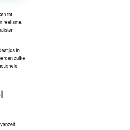
en tot
n realisme.
alisten
estijds in
eerden zulke
motionele
l
vanzelf