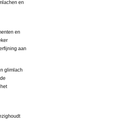
imlachen en
omenten en
eker
erfijning aan
jn glimlach
 de
 het
ezighoudt