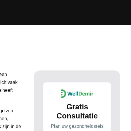
 een
zich vaak
e heeft
Gratis
go zijn
Consultatie
onen,
Plan uw gezondheidsreis
 zijn in de