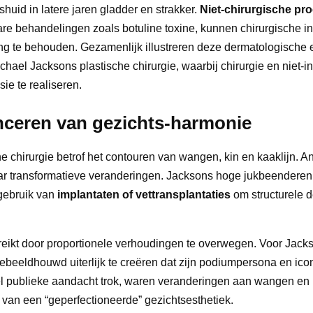
uid in latere jaren gladder en strakker.
Niet-chirurgische pr
bare behandelingen zoals botuline toxine, kunnen chirurgische i
ng te behouden. Gezamenlijk illustreren deze dermatologische 
hael Jacksons plastische chirurgie, waarbij chirurgie en niet-i
ie te realiseren.
anceren van gezichts-harmonie
 chirurgie betrof het contouren van wangen, kin en kaaklijn. An
ar transformatieve veranderingen. Jacksons hoge jukbeenderen
 gebruik van
implantaten of vettransplantaties
om structurele de
reikt door proportionele verhoudingen te overwegen. Voor Jac
beeldhouwd uiterlijk te creëren dat zijn podiumpersona en ico
veel publieke aandacht trok, waren veranderingen aan wangen en
e van een “geperfectioneerde” gezichtsesthetiek.