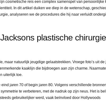
zijn cosmetische reis een complex samenspel van persoonlijke 
entiteit. In dit artikel duiken we diep in de wetenschap, geschi
urgie, analyseren we de procedures die hij naar verluidt onderg
Jacksons plastische chirurgi
 maar natuurlijk jeugdige gelaatstrekken. Vroege foto’s uit de 
nmerkende kaaklijn die bijdroegen aan zijn charme. Naarmate 
uiterlijk toe.
 eind jaren 70 of begin jaren 80. Volgens verschillende bronnen
symmetrie te verbeteren, met de nadruk op zijn neus. Het is bel
d steeds gebruikelijker werd, vaak beïnvloed door Hollywoods