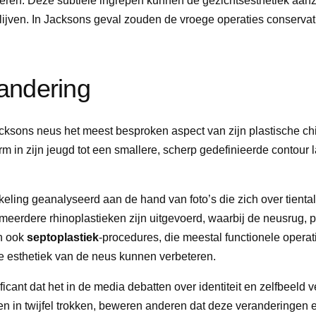
en. Deze subtiele ingrepen kunnen de gezichtsesthetiek aanzi
ijven. In Jacksons geval zouden de vroege operaties conservat
andering
sons neus het meest besproken aspect van zijn plastische chir
 in zijn jeugd tot een smallere, scherp gedefinieerde contour la
keling geanalyseerd aan de hand van foto’s die zich over tiental
meerdere rhinoplastieken zijn uitgevoerd, waarbij de neusrug, 
n ook
septoplastiek
-procedures, die meestal functionele operat
de esthetiek van de neus kunnen verbeteren.
ant dat het in de media debatten over identiteit en zelfbeeld v
en in twijfel trokken, beweren anderen dat deze veranderingen 