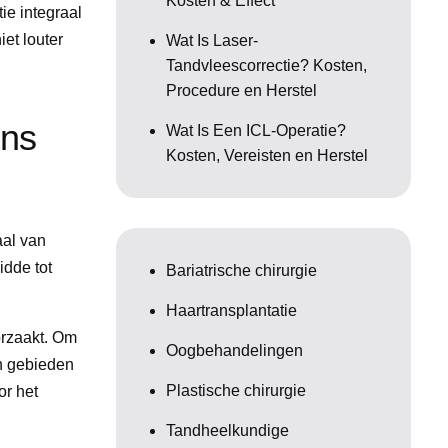
Kosten & Effect
ie integraal
et louter
Wat Is Laser-
Tandvleescorrectie? Kosten,
Procedure en Herstel
ons
Wat Is Een ICL-Operatie?
Kosten, Vereisten en Herstel
aal van
idde tot
Bariatrische chirurgie
Haartransplantatie
orzaakt. Om
Oogbehandelingen
in gebieden
Plastische chirurgie
or het
Tandheelkundige