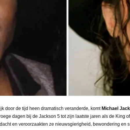
ijk door de tijd heen dramatisch veranderde, komt
Michael Jac
roege dagen bij de Jackson 5 tot zijn laatste jaren als de King o
dacht en veroorzaakten ze nieuwsgierigheid, bewondering en s