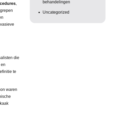
behandelingen
ocedures
,
ngrepen
Uncategorized
en
nvasieve
alisten die
 en
finitie te
kson waren
nische
 kaak