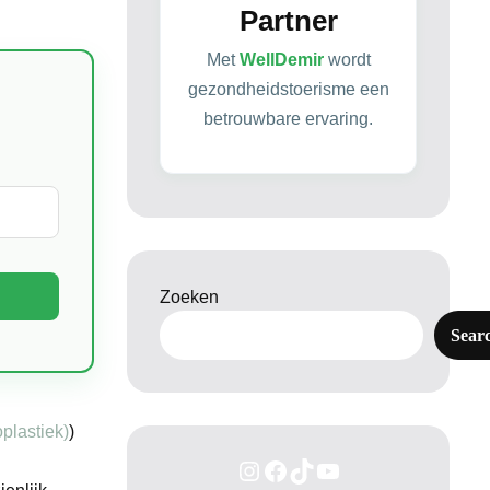
Partner
Met
WellDemir
wordt
gezondheidstoerisme een
betrouwbare ervaring.
Zoeken
Sear
oplastiek)
)