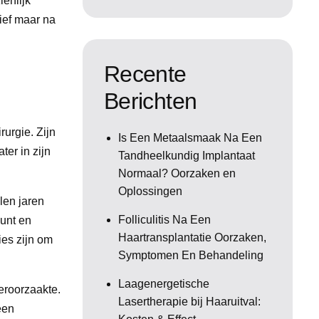
enlijk
ief maar na
Recente
Berichten
urgie. Zijn
Is Een Metaalsmaak Na Een
ter in zijn
Tandheelkundig Implantaat
Normaal? Oorzaken en
Oplossingen
len jaren
Folliculitis Na Een
punt en
Haartransplantatie Oorzaken,
ies zijn om
Symptomen En Behandeling
Laagenergetische
eroorzaakte.
Lasertherapie bij Haaruitval:
een