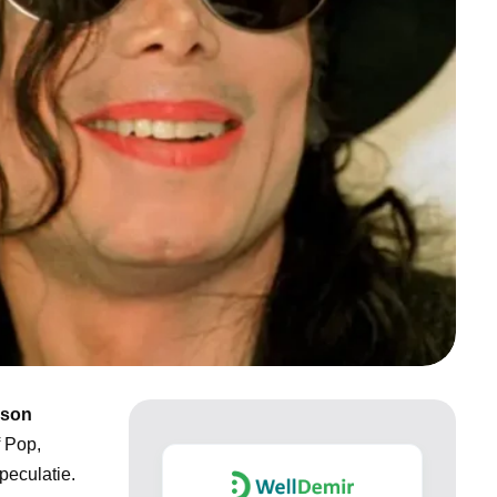
kson
f Pop,
peculatie.