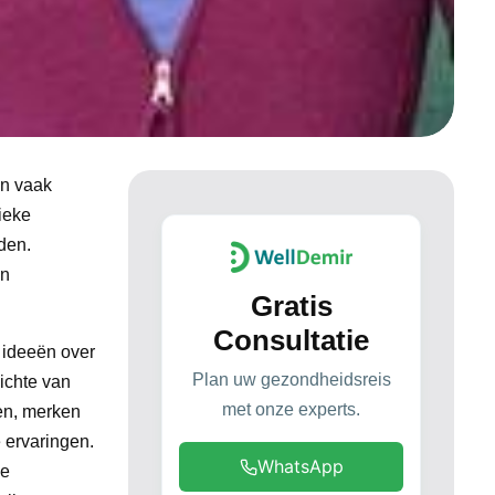
en vaak
ieke
den.
an
Gratis
Consultatie
e ideeën over
Plan uw gezondheidsreis
ichte van
met onze experts.
en, merken
 ervaringen.
WhatsApp
ke