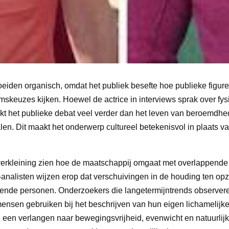
eiden organisch, omdat het publiek besefte hoe publieke figur
keuzes kijken. Hoewel de actrice in interviews sprak over fys
ikt het publieke debat veel verder dan het leven van beroemdhe
n. Dit maakt het onderwerp cultureel betekenisvol in plaats v
rstverkleining zien hoe de maatschappij omgaat met overlappend
-analisten wijzen erop dat verschuivingen in de houding ten opz
ekende personen. Onderzoekers die langetermijntrends observer
mensen gebruiken bij het beschrijven van hun eigen lichamelijke
len een verlangen naar bewegingsvrijheid, evenwicht en natuurlij