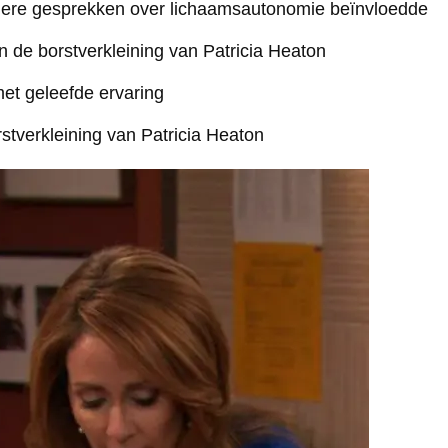
edere gesprekken over lichaamsautonomie beïnvloedde
n de borstverkleining van Patricia Heaton
met geleefde ervaring
tverkleining van Patricia Heaton