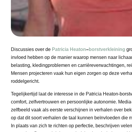
Discussies over de
Patricia Heaton
–
borstverkleining
gro
invloed hebben op de manier waarop mensen naar lichaams
belasting, kledingproblemen en carrièreverwachtingen, re
Mensen projecteren vaak hun eigen zorgen op deze verhale
roddelgericht.
Tegelijkertijd laat de interesse in de Patricia Heaton-bo
comfort, zelfvertrouwen en persoonlijke autonomie. Media
zelfbeeld vaak als eerste verschijnen in verhalen over b
op dat dit soort verhalen de taal kunnen beïnvloeden die 
In plaats van zich te richten op perfectie, beschrijven ve