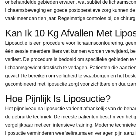
onbehandelde gebieden ervaren, wat subtiel de lichaamscon
lichaamsbeweging en goede postoperatieve zorg kunnen de ver
vaak meer dan tien jaar. Regelmatige controles bij de chirur
Kan Ik 10 Kg Afvallen Met Lipo
Liposuctie is een procedure voor lichaamscontourering, geen
één sessie meerdere liters vet kunnen worden verwijderd, be
verliest. De procedure is bedoeld om specifieke gebieden te 
lichaamsgewicht drastisch te verlagen. Patiënten die aanzien
gewicht te bereiken om veiligheid te waarborgen en het beste
gecombineerd met liposuctie zorgt voor zichtbare en duurzam
Hoe Pijnlijk Is Liposuctie?
Het pijnniveau na liposuctie varieert afhankelijk van de be
de gebruikte techniek. De meeste patiënten beschrijven het g
vergelijkbaar met een intensieve training. Moderne technieken
liposuctie verminderen weefseltrauma en verlagen pijn aanz