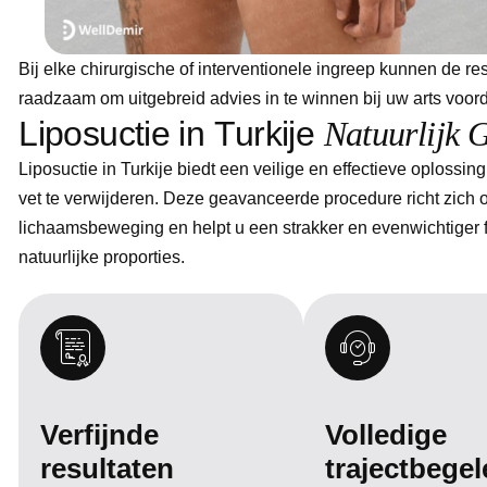
Bij elke chirurgische of interventionele ingreep kunnen de re
raadzaam om uitgebreid advies in te winnen bij uw arts voord
L
i
p
o
s
u
c
t
i
e
i
n
T
u
r
k
i
j
e
N
a
t
u
u
r
l
i
j
k
Liposuctie in Turkije biedt een veilige en effectieve oplossi
vet te verwijderen. Deze geavanceerde procedure richt zich 
lichaamsbeweging en helpt u een strakker en evenwichtiger 
natuurlijke proporties.
Verfijnde
Volledige
resultaten
trajectbegel