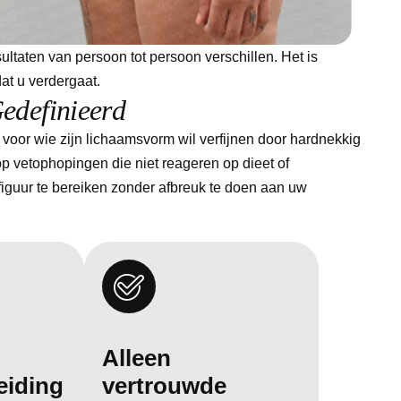
sultaten van persoon tot persoon verschillen. Het is
at u verdergaat.
G
e
d
e
f
i
n
i
e
e
r
d
ng voor wie zijn lichaamsvorm wil verfijnen door hardnekkig
op vetophopingen die niet reageren op dieet of
figuur te bereiken zonder afbreuk te doen aan uw
Alleen
eiding
vertrouwde