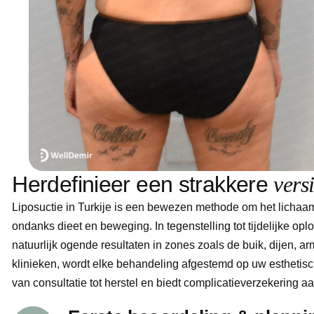
H
e
r
d
e
f
i
n
i
e
e
r
e
e
n
s
t
r
a
k
k
e
r
e
v
e
r
s
Liposuctie in Turkije is een bewezen methode om het lichaam t
ondanks dieet en beweging. In tegenstelling tot tijdelijke o
natuurlijk ogende resultaten in zones zoals de buik, dijen, a
klinieken, wordt elke behandeling afgestemd op uw esthetisc
van consultatie tot herstel en biedt complicatieverzekering a