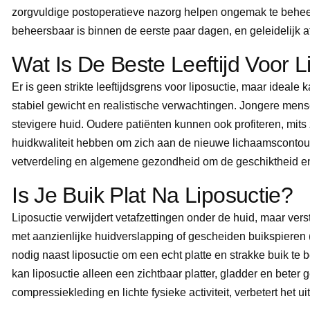
zorgvuldige postoperatieve nazorg helpen ongemak te beheers
beheersbaar is binnen de eerste paar dagen, en geleidelijk a
Wat Is De Beste Leeftijd Voor L
Er is geen strikte leeftijdsgrens voor liposuctie, maar ideale
stabiel gewicht en realistische verwachtingen. Jongere mense
stevigere huid. Oudere patiënten kunnen ook profiteren, mi
huidkwaliteit hebben om zich aan de nieuwe lichaamscontoure
vetverdeling en algemene gezondheid om de geschiktheid en 
Is Je Buik Plat Na Liposuctie?
Liposuctie verwijdert vetafzettingen onder de huid, maar vers
met aanzienlijke huidverslapping of gescheiden buikspieren 
nodig naast liposuctie om een echt platte en strakke buik te 
kan liposuctie alleen een zichtbaar platter, gladder en beter
compressiekleding en lichte fysieke activiteit, verbetert het uit