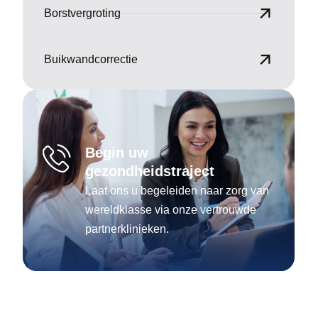
Borstvergroting
Buikwandcorrectie
Begin uw
gezondheidstraject
Laat ons u begeleiden naar zorg van
wereldklasse via onze vertrouwde
partnerklinieken.