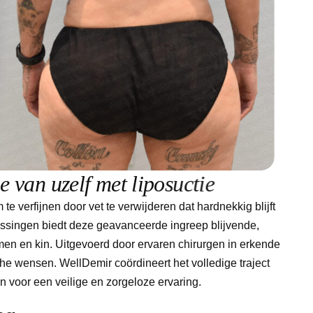
i
e
v
a
n
u
z
e
l
f
m
e
t
l
i
p
o
s
u
c
t
i
e
e verfijnen door vet te verwijderen dat hardnekkig blijft
plossingen biedt deze geavanceerde ingreep blijvende,
rmen en kin. Uitgevoerd door ervaren chirurgen in erkende
he wensen. WellDemir coördineert het volledige traject
an voor een veilige en zorgeloze ervaring.