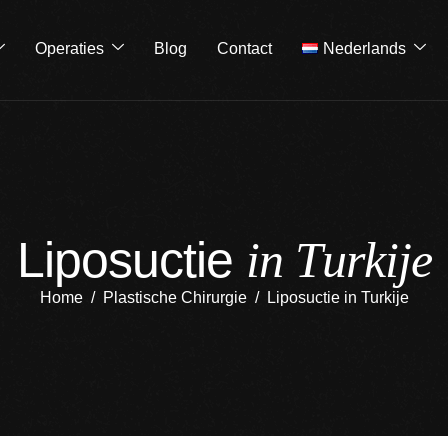
Operaties
Blog
Contact
Nederlands
L
i
p
o
s
u
c
t
i
e
i
n
T
u
r
k
i
j
e
Home
Plastische Chirurgie
Liposuctie in Turkije