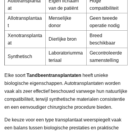
Autotransplanta
Eigen lichaam
Hoge
at
van de patiënt
compatibiliteit
Allotransplantaa
Menselijke
Geen tweede
t
donor
operatie nodig
Xenotransplanta
Breed
Dierlijke bron
at
beschikbaar
Laboratoriumma
Gecontroleerde
Synthetisch
teriaal
samenstelling
Elke soort
Tandbeentransplantaten
heeft unieke
biologische eigenschappen. Autotransplantaten worden
vaak als zeer effectief beschouwd vanwege hun natuurlijke
compatibiliteit, terwijl synthetische materialen consistentie
en een eenvoudiger chirurgische procedure bieden.
De keuze voor een type transplantaat weerspiegelt vaak
een balans tussen biologische prestaties en praktische