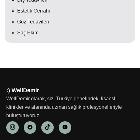
Estetik Cerrahi
Göz Tedavileri
Saç Ekimi
:) WellDemir
WellDemir olarak, sizi Türkiye genelindeki lisanslı
klinikler ve alanında uzman sağlık profesyonelleriyle
buluşturuyoruz.