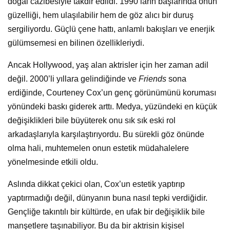
doğal cazibesiyle takdir edildi. 1990’ların başlarında onun
güzelliği, hem ulaşılabilir hem de göz alıcı bir duruş
sergiliyordu. Güçlü çene hattı, anlamlı bakışları ve enerjik
gülümsemesi en bilinen özellikleriydi.
Ancak Hollywood, yaş alan aktrisler için her zaman adil
değil. 2000’li yıllara gelindiğinde ve
Friends
sona
erdiğinde, Courteney Cox’un genç görünümünü koruması
yönündeki baskı giderek arttı. Medya, yüzündeki en küçük
değişiklikleri bile büyüterek onu sık sık eski rol
arkadaşlarıyla karşılaştırıyordu. Bu sürekli göz önünde
olma hali, muhtemelen onun estetik müdahalelere
yönelmesinde etkili oldu.
Aslında dikkat çekici olan, Cox’un estetik yaptırıp
yaptırmadığı değil, dünyanın buna nasıl tepki verdiğidir.
Gençliğe takıntılı bir kültürde, en ufak bir değişiklik bile
manşetlere taşınabiliyor. Bu da bir aktrisin kişisel