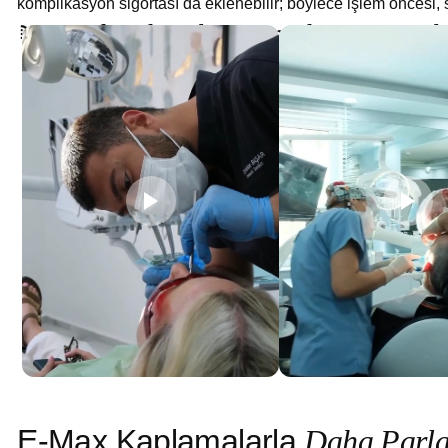
komplikasyon sigortası da eklenebilir; böylece işlem öncesi, 
Gerçek Hikayeler. Gerçek Dönüşümle
E
-
M
a
x
K
a
p
l
a
m
a
l
a
r
l
a
D
a
h
a
P
a
r
l