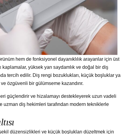
ünüm hem de fonksiyonel dayanıklılık arayanlar için üst
x kaplamalar, yüksek yarı saydamlık ve doğal bir diş
a tercih edilir. Diş rengi bozuklukları, küçük boşluklar ya
an ve özgüvenli bir gülümseme kazandırır.
leri güçlendirir ve hizalamayı destekleyerek uzun vadeli
erde uzman diş hekimleri tarafından modern tekniklerle
ı
l
t
ı
s
ı
kil düzensizlikleri ve küçük boşlukları düzeltmek için