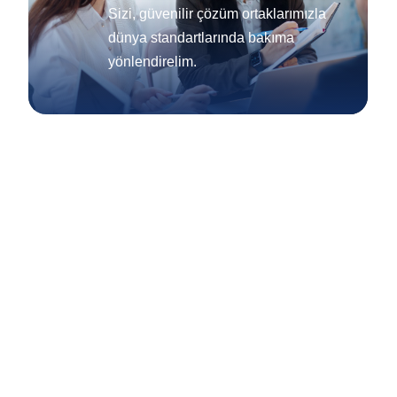
Sizi, güvenilir çözüm ortaklarımızla
dünya standartlarında bakıma
yönlendirelim.