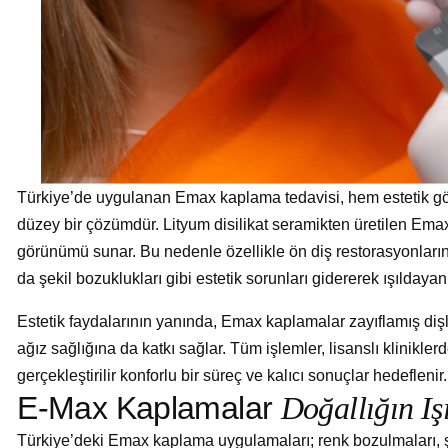
Türkiye’de uygulanan Emax kaplama tedavisi, hem estetik gör
düzey bir çözümdür. Lityum disilikat seramikten üretilen Ema
görünümü sunar. Bu nedenle özellikle ön diş restorasyonlarınd
da şekil bozuklukları gibi estetik sorunları gidererek ışılday
Estetik faydalarının yanında, Emax kaplamalar zayıflamış diş
ağız sağlığına da katkı sağlar. Tüm işlemler, lisanslı klinikl
gerçekleştirilir konforlu bir süreç ve kalıcı sonuçlar hedeflenir.
E
-
M
a
x
K
a
p
l
a
m
a
l
a
r
D
o
ğ
a
l
l
ı
ğ
ı
n
I
ş
Türkiye’deki Emax kaplama uygulamaları; renk bozulmaları, şe