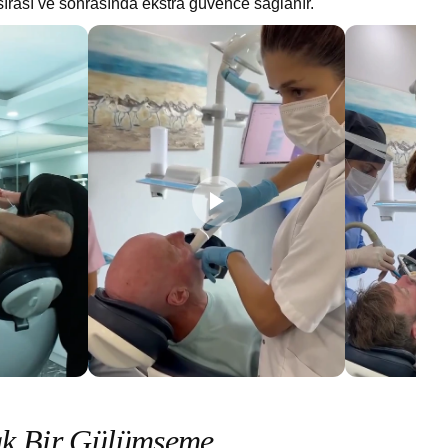
sırası ve sonrasında ekstra güvence sağlanır.
r.
a
k
B
i
r
G
ü
l
ü
m
s
e
m
e