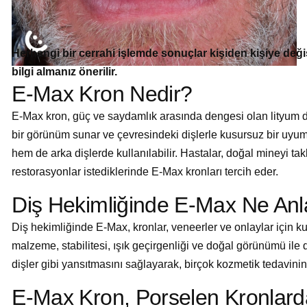
Herhangi bir cerrahi işlemde sonuçlar kişiden kişiye değ
bilgi almanız önerilir.
E-Max Kron Nedir?
E-Max kron, güç ve saydamlık arasında dengesi olan lityum di
bir görünüm sunar ve çevresindeki dişlerle kusursuz bir uyum 
hem de arka dişlerde kullanılabilir. Hastalar, doğal mineyi t
restorasyonlar istediklerinde E-Max kronları tercih eder.
Diş Hekimliğinde E-Max Ne Anl
Diş hekimliğinde E-Max, kronlar, veneerler ve onlaylar için ku
malzeme, stabilitesi, ışık geçirgenliği ve doğal görünümü ile d
dişler gibi yansıtmasını sağlayarak, birçok kozmetik tedavin
E-Max Kron, Porselen Kronlard