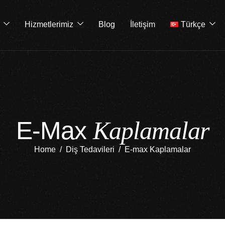
Hizmetlerimiz
Blog
İletişim
Türkçe
E
-
M
a
x
K
a
p
l
a
m
a
l
a
r
Home
Diş Tedavileri
E-max Kaplamalar