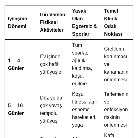
Yasak
Temel
İzin Verilen
İyileşme
Olan
Klinik
Fiziksel
Dönemi
Egzersiz &
Odak
Aktiviteler
Sporlar
Noktası
Tüm
Greftlerin
sporlar,
Ev içinde
korunması
1. – 4.
ağırlık
çok hafif
ve
Günler
kaldırma,
yürüyüşler
kanamanın
koşu,
önlenmesi
eğilme
Koşu,
Terlemenin
Düz yolda
fitness, ağır
ve
5. – 10.
çok yavaş
esneme
enfeksiyon
Günler
tempolu
hareketleri,
riskinin
yürüyüş
yoga
önlenmesi
Kafa