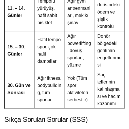
Tempolu
Ağır gym
derisindeki
11. – 14.
yürüyüş,
antrenmanl
ödem ve
Günler
hafif sabit
arı, mekik/
şişlik
bisiklet
şınav
kontrolü
Ağır
Donör
Hafif tempo
powerlifting
bölgedeki
15. – 30.
spor, çok
, dövüş
gerilimin
Günler
hafif
sporları,
engellenme
dambıllar
yüzme
si
Saç
Ağır fitness,
Yok (Tüm
tellerinin
30. Gün ve
bodybuildin
spor
kalınlaşma
Sonrası
g, tüm
aktiviteleri
sı ve hacim
sporlar
serbesttir)
kazanımı
Sıkça Sorulan Sorular (SSS)