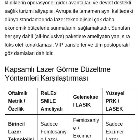
kliniklerin operasyonel gider avantajları ve devlet destekli
sağlık turizmi altyapısı, Avrupa ile tamamen aynı kalitedeki
dünya standartlarında lazer teknolojisini çok daha
ekonomik bütçelerle sunmalarını sağlamaktadır. Sunulan
her şey dahil (all-inclusive) paketlere ameliyatın yanı sıra
lüks otel konaklaması, VIP transferler ve tüm postoperatif
göz damlaları dahildir.
Kapsamlı Lazer Görme Düzeltme
Yöntemleri Karşılaştırması
Oftalmik
ReLEx
Yüzeyel
Gelenekse
Metrik /
SMILE
PRK /
l LASIK
Özellik
Ameliyatı
LASEK
Femtosaniy
Birincil
Sadece
Sadece
e +
Lazer
Femtosaniy
Excimer
Excimer
Teknolojisi
e Lazer
Lazer