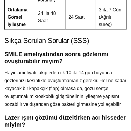
Ortalama
3 ila 7 Gün
24 ila 48
Görsel
24 Saat
(Ağrılı
Saat
İyileşme
süreç)
Sıkça Sorulan Sorular (SSS)
SMILE ameliyatından sonra gözlerimi
ovuşturabilir miyim?
Hayır, ameliyatı takip eden ilk 10 ila 14 gün boyunca
gözlerinizi kesinlikle ovuşturmamanız gerekir. Her ne kadar
kayacak bir kapakçık (flap) olmasa da, gözü sertçe
ovuşturmak mikroskobik giriş tünelinin iyileşme yapısını
bozabilir ve dışarıdan göze bakteri girmesine yol açabilir.
Lazer ışını gözümü düzeltirken acı hisseder
miyim?