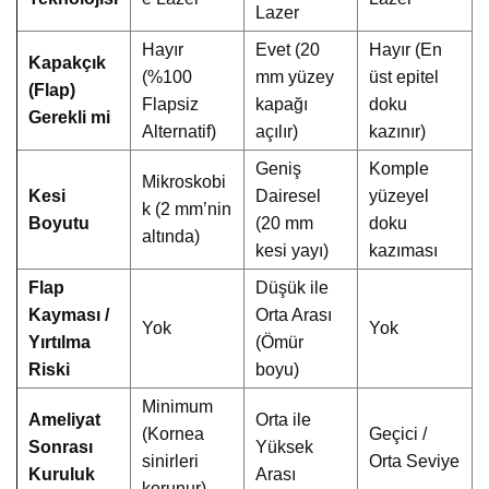
Lazer
Hayır
Evet (20
Hayır (En
Kapakçık
(%100
mm yüzey
üst epitel
(Flap)
Flapsiz
kapağı
doku
Gerekli mi
Alternatif)
açılır)
kazınır)
Geniş
Komple
Mikroskobi
Kesi
Dairesel
yüzeyel
k (2 mm’nin
Boyutu
(20 mm
doku
altında)
kesi yayı)
kazıması
Flap
Düşük ile
Kayması /
Orta Arası
Yok
Yok
Yırtılma
(Ömür
Riski
boyu)
Minimum
Ameliyat
Orta ile
(Kornea
Geçici /
Sonrası
Yüksek
sinirleri
Orta Seviye
Kuruluk
Arası
korunur)