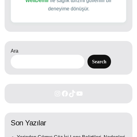
WellDemir
ile sağlık turizmi güvenilir bir
deneyime dönüşür.
Ara
Search
Son Yazılar