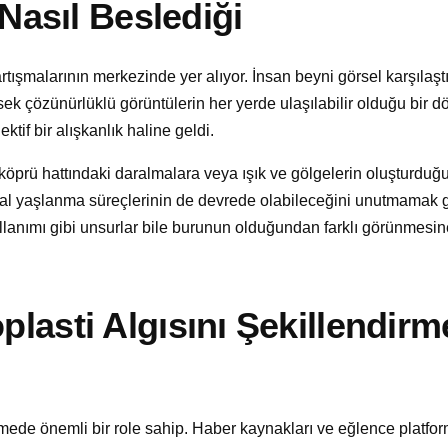
 Nasıl Beslediği
artışmalarının merkezinde yer alıyor. İnsan beyni görsel karşılaş
ksek çözünürlüklü görüntülerin her yerde ulaşılabilir olduğu bir 
if bir alışkanlık haline geldi.
 köprü hattındaki daralmalara veya ışık ve gölgelerin oluşturduğu 
doğal yaşlanma süreçlerinin de devrede olabileceğini unutmamak 
ullanımı gibi unsurlar bile burunun olduğundan farklı görünmesin
lasti Algısını Şekillendirm
mede önemli bir role sahip. Haber kaynakları ve eğlence platform