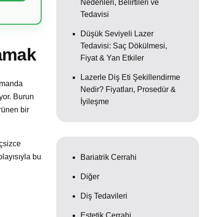
Nedenleri, Belirtileri ve
Tedavisi
Düşük Seviyeli Lazer
Tedavisi: Saç Dökülmesi,
lamak
Fiyat & Yan Etkiler
Lazerle Diş Eti Şekillendirme
zamanda
Nedir? Fiyatları, Prosedür &
yor. Burun
İyileşme
rünen bir
nçsizce
olayısıyla bu
Bariatrik Cerrahi
Diğer
Diş Tedavileri
Estetik Cerrahi