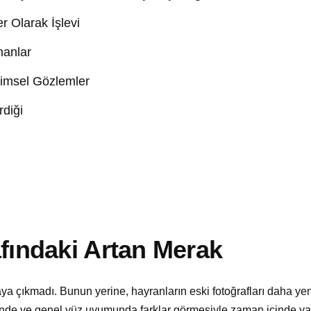
r Olarak İşlevi
manlar
ilimsel Gözlemler
rdiği
afındaki Artan Merak
a çıkmadı. Bunun yerine, hayranların eski fotoğrafları daha yen
ğinde ve genel yüz uyumunda farklar görmesiyle zaman içinde y