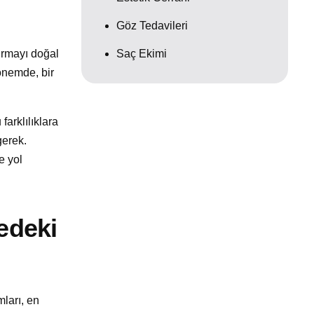
Göz Tedavileri
Saç Ekimi
tırmayı doğal
dönemde, bir
farklılıklara
gerek.
e yol
edeki
ları, en