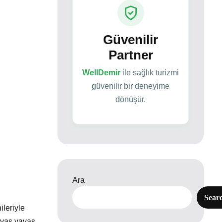
Güvenilir
Partner
WellDemir
ile sağlık turizmi
güvenilir bir deneyime
dönüşür.
Ara
Sear
ileriyle
avaş yavaş