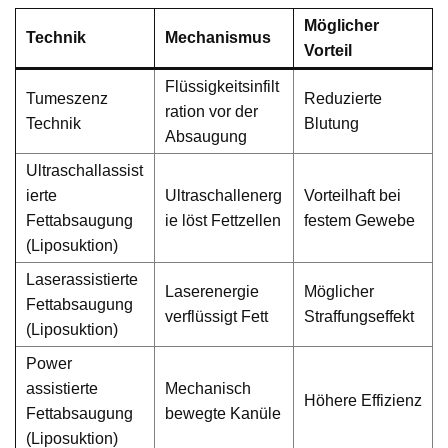
Möglicher
Technik
Mechanismus
Vorteil
Flüssigkeitsinfilt
Tumeszenz
Reduzierte
ration vor der
Technik
Blutung
Absaugung
Ultraschallassist
ierte
Ultraschallenerg
Vorteilhaft bei
Fettabsaugung
ie löst Fettzellen
festem Gewebe
(Liposuktion)
Laserassistierte
Laserenergie
Möglicher
Fettabsaugung
verflüssigt Fett
Straffungseffekt
(Liposuktion)
Power
assistierte
Mechanisch
Höhere Effizienz
Fettabsaugung
bewegte Kanüle
(Liposuktion)