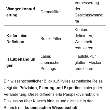
Verbesserung
Wangenkonturi
der
Dermalfiller
erung
Gesichtssymmet
rie
Konturen
Kieferlinien-
definieren,
Botox, Filler
Definition
Weichheit
reduzieren
Laser,
Hautstruktur
Hautbehandlun
chemische
glätten, Flecken
gen
Peelings
reduzieren
Ein wissenschaftlicher Blick auf Kylies ästhetische Reise
zeigt die
Präzision, Planung und Expertise
hinter jeder
Veränderung. Diese differenzierte Perspektive hebt die
Diskussion über Klatsch hinaus und rückt sie in den
Bereich der
kosmetischen Wissenschaft
.