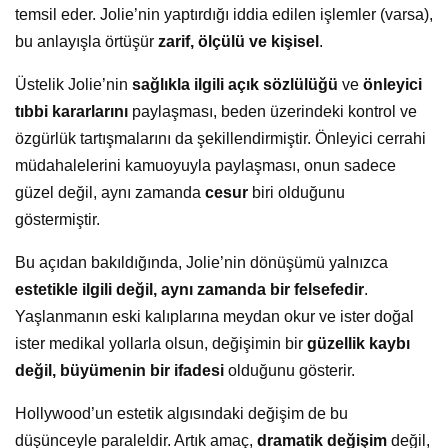
temsil eder. Jolie’nin yaptırdığı iddia edilen işlemler (varsa),
bu anlayışla örtüşür
zarif, ölçülü ve kişisel
.
Üstelik Jolie’nin
sağlıkla ilgili açık sözlülüğü
ve
önleyici
tıbbi kararlarını
paylaşması, beden üzerindeki kontrol ve
özgürlük tartışmalarını da şekillendirmiştir. Önleyici cerrahi
müdahalelerini kamuoyuyla paylaşması, onun sadece
güzel değil, aynı zamanda
cesur
biri olduğunu
göstermiştir.
Bu açıdan bakıldığında, Jolie’nin dönüşümü yalnızca
estetikle ilgili değil, aynı zamanda bir felsefedir
.
Yaşlanmanın eski kalıplarına meydan okur ve ister doğal
ister medikal yollarla olsun, değişimin bir
güzellik kaybı
değil, büyümenin bir ifadesi
olduğunu gösterir.
Hollywood’un estetik algısındaki değişim de bu
düşünceyle paraleldir. Artık amaç,
dramatik değişim
değil,