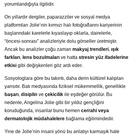
yorumlandığıyla ilgilidir.
On yıllardır dergiler, paparazziler ve sosyal medya
platformları Jolie’nin kırmızı halı fotoğraflarını kariyerinin
başlarındaki karelerle kıyaslayıp oklarla, dairelerle,
“öncesi-sonrası” analizleriyle dolu görseller üretmiştir.
Ancak bu analizler çoğu zaman
makyaj trendleri
,
ışık
farkları
,
lens bozulmaları
ve hatta
stresin yüz ifadelerine
etkisi
gibi değişkenleri göz ardı eder.
Sosyologlara göre bu takıntı, daha derin kültürel kalıpları
yansıtır. Batı medyasında fiziksel mükemmellik, genellikle
başarı
,
disiplin
ve
çekicilik
ile eşdeğer görülür. Bu
nedenle, Angelina Jolie gibi bir yıldız gençliğini
koruduğunda, insanlar bunu hemen
cerrahi veya
dermatolojik müdahalelere
bağlama eğilimindedir.
Yine de Jolie’nin insani yönü bu anlatıyı karmaşık hale