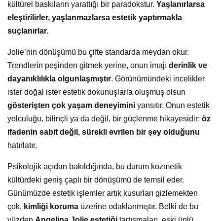
kültürel baskıların yarattığı bir paradokstur.
Yaşlanırlarsa
eleştirilirler, yaşlanmazlarsa estetik yaptırmakla
suçlanırlar.
Jolie’nin dönüşümü bu çifte standarda meydan okur.
Trendlerin peşinden gitmek yerine, onun imajı
derinlik ve
dayanıklılıkla olgunlaşmıştır
. Görünümündeki incelikler
ister doğal ister estetik dokunuşlarla oluşmuş olsun
gösterişten çok yaşam deneyimini
yansıtır. Onun estetik
yolculuğu, bilinçli ya da değil, bir güçlenme hikayesidir:
öz
ifadenin sabit değil, sürekli evrilen bir şey olduğunu
hatırlatır.
Psikolojik açıdan bakıldığında, bu durum kozmetik
kültürdeki geniş çaplı bir dönüşümü de temsil eder.
Günümüzde estetik işlemler artık kusurları gizlemekten
çok,
kimliği koruma
üzerine odaklanmıştır. Belki de bu
yüzden
Angelina Jolie estetiği
tartışmaları, eski ünlü