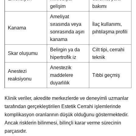
gelişim
bakımı
Ameliyat
sırasında veya
İlaç kullanımı,
Kanama
sonrasında aşırı
pıhtılaşma profili
kanama
Belirgin ya da
Cilt tipi, cerrahi
Skar oluşumu
hipertrofik iz
teknik
Anestezik
Anestezi
maddelere
Tıbbi geçmiş
reaksiyonu
duyarlılık
Klinik veriler, akredite merkezlerde ve deneyimli uzmanlar
tarafından gerçekleştirilen Estetik Cerrahi işlemlerinde
komplikasyon oranlarının düşük olduğunu göstermektedir.
Ancak risklerin bilinmesi, bilinçli karar verme sürecinin
parçasıdır.