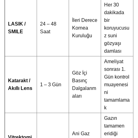
Her 30
dakikada
İleri Derece
bir
LASIK /
24 – 48
Kornea
koruyucusu
SMILE
Saat
Kuruluğu
z suni
gözyaşı
damlası
Ameliyat
sonrası 1.
Göz İçi
Gün kontrol
Katarakt /
Basınç
1 – 3 Gün
muayenesi
Akıllı Lens
Dalgalanm
ni
aları
tamamlama
k
Gazın
tamamen
Ani Gaz
eridiği
Vitrektomi