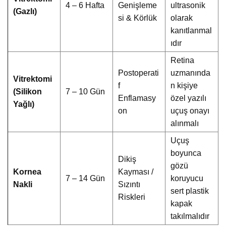
4 – 6 Hafta
Genişleme
ultrasonik
(Gazlı)
si & Körlük
olarak
kanıtlanmal
ıdır
Retina
Postoperati
uzmanında
Vitrektomi
f
n kişiye
(Silikon
7 – 10 Gün
Enflamasy
özel yazılı
Yağlı)
on
uçuş onayı
alınmalı
Uçuş
boyunca
Dikiş
gözü
Kornea
Kayması /
7 – 14 Gün
koruyucu
Nakli
Sızıntı
sert plastik
Riskleri
kapak
takılmalıdır