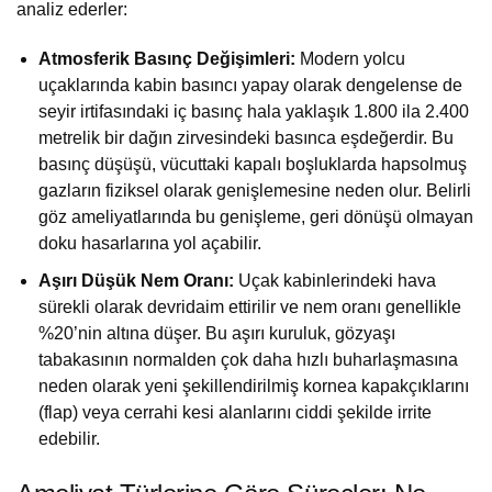
analiz ederler:
Atmosferik Basınç Değişimleri:
Modern yolcu
uçaklarında kabin basıncı yapay olarak dengelense de
seyir irtifasındaki iç basınç hala yaklaşık 1.800 ila 2.400
metrelik bir dağın zirvesindeki basınca eşdeğerdir. Bu
basınç düşüşü, vücuttaki kapalı boşluklarda hapsolmuş
gazların fiziksel olarak genişlemesine neden olur. Belirli
göz ameliyatlarında bu genişleme, geri dönüşü olmayan
doku hasarlarına yol açabilir.
Aşırı Düşük Nem Oranı:
Uçak kabinlerindeki hava
sürekli olarak devridaim ettirilir ve nem oranı genellikle
%20’nin altına düşer. Bu aşırı kuruluk, gözyaşı
tabakasının normalden çok daha hızlı buharlaşmasına
neden olarak yeni şekillendirilmiş kornea kapakçıklarını
(flap) veya cerrahi kesi alanlarını ciddi şekilde irrite
edebilir.