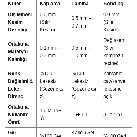
Kriter
Kaplama
Lamina
Bonding
Diş Minesi
0.0 mm
0.0 mm
0.5 mm –
Kesim
(Sıfır
(Sıfır
0.7 mm
Derinliği
Kesim)
Kesim)
Değişken
Ortalama
0.1 mm –
0.5 mm –
(Sıvı
Materyal
0.3 mm
1.0 mm
kompozit
Kalınlığı
reçine)
Renk
%100
%100
Zamanla
Değişimi &
Lekesiz
Lekesiz
çay/kahve
Leke
(Gözeneksi
(Gözeneksi
lekesine
Direnci
z)
z)
açık
Ortalama
10 ila 15+
Kullanım
15+ Yıl
3 ila 5 Yıl
Yıl
Ömrü
Geri
Kalıcı (Geri
%100 Geri
%100 Geri