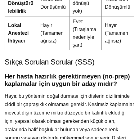
Dönüştürü
dönüşü
Dönüşümlü
Dönüşümlü
lebilirlik
yok)
Evet
Lokal
Hayır
Hayır
(Tıraşlama
Anestezi
(Tamamen
(Tamamen
nedeniyle
İhtiyacı
ağrısız)
ağrısız)
şart)
Sıkça Sorulan Sorular (SSS)
Her hasta hazırlık gerektirmeyen (no-prep)
kaplamalar için uygun bir aday mıdır?
Hayır, bu yöntemin doğal durması için dişlerin diziliminde
ciddi bir çapraşıklık olmaması gerekir. Kesimsiz kaplamalar
mevcut dişin üzerine mikro düzeyde bir kalınlık eklediği
için, yapısal olarak olması gerekenden küçük olan,
aralarında hafif boşluklar bulunan veya sadece renk
sorunu yaşayan dişlerde mükemmel sonuç verir. Dişleri