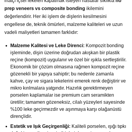
inatçı içsel lekeleri kapatmak isteyen hastalar sıklıkla
no
prep veneers vs composite bonding
ikilemini
değerlendirir. Her iki işlem de dişlerin kesilmesini
engellese de, teknik ömürleri, malzeme kaliteleri ve uzun
vadeli maliyetleri tamamen farklıdır:
Malzeme Kalitesi ve Leke Direnci:
Kompozit bonding
işleminde, dişin üzerine doğrudan akışkan bir plastik
reçine (kompozit) uygulanır ve özel bir ışıkla sertleştirilir.
Ekonomik bir çözüm olmasına rağmen kompozit reçine
gözenekli bir yapıya sahiptir; bu nedenle zamanla
kahve, çay ve sigara lekelerini emerek renk değiştirir ve
mikro kırılmalara yatgındır. Hazırlık gerektirmeyen
porselen kaplamalar ise premium cam seramikten
üretilir; tamamen gözeneksiz, cilalı yüzeyleri sayesinde
%100 leke geçirmezdir ve aşınmaya karşı olağanüstü
dirençlidir.
Estetik ve Işık Geçirgenliği:
Kaliteli porselen, ışığı tıpkı