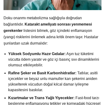
Doku onarımı metabolizma sağlığıyla doğrudan
bağlantılıdır.
Katarakt ameliyatı sonrası yenmemesi
gerekenler
listesini bilmek, göz içindeki enflamasyon
(yangı) risklerini önlemek adına kritik önem taşır. Hastalar
şunlardan uzak durmalıdır:
Yüksek Sodyumlu Hazır Gıdalar:
Aşırı tuz tüketimi
vücutta ödem yaratır ve göz içi basınç sıvı dinamiklerini
olumsuz etkileyebilir.
Rafine Şeker ve Basit Karbonhidratlar:
Tatlılar, asitli
içecekler ve beyaz unlu mamuller kan şekerini aniden
yükselterek vücudun doğal kılcal damar iyileşme
kapasitesini baskılar.
Kızartmalar ve Trans Yağlı Yiyecekler:
Fast-food tarzı
beslenme enflamasyonu tetikler ve korneadaki hücresel