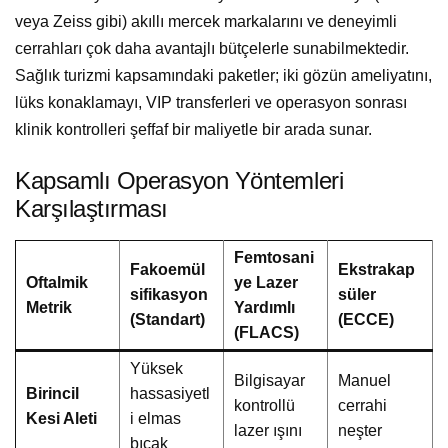
veya Zeiss gibi) akıllı mercek markalarını ve deneyimli
cerrahları çok daha avantajlı bütçelerle sunabilmektedir.
Sağlık turizmi kapsamındaki paketler; iki gözün ameliyatını,
lüks konaklamayı, VIP transferleri ve operasyon sonrası
klinik kontrolleri şeffaf bir maliyetle bir arada sunar.
Kapsamlı Operasyon Yöntemleri
Karşılaştırması
Femtosani
Fakoemül
Ekstrakap
Oftalmik
ye Lazer
sifikasyon
süler
Metrik
Yardımlı
(Standart)
(ECCE)
(FLACS)
Yüksek
Bilgisayar
Manuel
Birincil
hassasiyetl
kontrollü
cerrahi
Kesi Aleti
i elmas
lazer ışını
neşter
bıçak