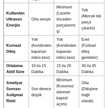
Minimum
Yok
Kullanılan
(Lazerle
(Mercek tek
Ultrason
Orta seviye
önceden
parça
Enerjisi
parçalanmı
çıkarılır)
ş)
Yok
Yok
Evet
Korneal
(Kendinden
(Kendinden
(Fiziksel
Dikiş
kapanan
kapanan
dikiş
mikro kesi)
mikro kesi)
gerektirir)
Ortalama
10 ila 15
15 ila 20
30 ila 45
Aktif Süre
Dakika
Dakika
Dakika
Minimum
Ameliyat
Orta
(Kusursuz
Sonrası
Son derece
(Dikişlere
dairesel
Astigmat
düşük
bağlı
kapsül
Riski
olarak)
açımı)