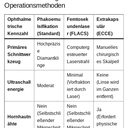
Operationsmethoden
Ophthalme
Phakoemu
Femtosek
Extrakaps
trische
lsifikation
undenlase
ulär
Kennzahl
(Standard)
r (FLACS)
(ECCE)
Hochpräzis
Primäres
Computerg
Manuelles
e
Schnittwer
esteuerter
chirurgisch
Diamantkli
kzeug
Laserstrahl
es Skalpell
nge
Minimal
Keine
Ultraschall
(Vorfraktion
(Linse wird
Moderat
energie
iert durch
im Ganzen
Laser)
entfernt)
Nein
Nein
Ja
(Selbstschli
(Selbstschli
Hornhautn
(Erfordert
eßender
eßender
ähte
physische
Mikroschnit
Mikroschnit