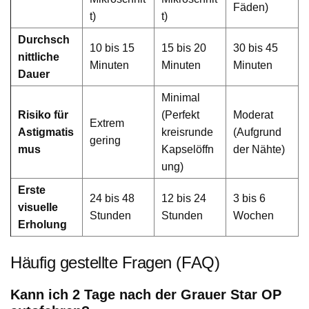
Fäden)
t)
t)
Durchsch
10 bis 15
15 bis 20
30 bis 45
nittliche
Minuten
Minuten
Minuten
Dauer
Minimal
Risiko für
(Perfekt
Moderat
Extrem
Astigmatis
kreisrunde
(Aufgrund
gering
mus
Kapselöffn
der Nähte)
ung)
Erste
24 bis 48
12 bis 24
3 bis 6
visuelle
Stunden
Stunden
Wochen
Erholung
Häufig gestellte Fragen (FAQ)
Kann ich 2 Tage nach der Grauer Star OP