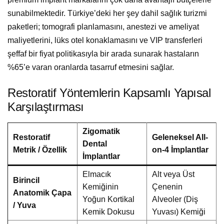
sunabilmektedir. Türkiye’deki her şey dahil sağlık turizmi
paketleri; tomografi planlamasını, anestezi ve ameliyat
maliyetlerini, lüks otel konaklamasını ve VIP transferleri
şeffaf bir fiyat politikasıyla bir arada sunarak hastaların
%65’e varan oranlarda tasarruf etmesini sağlar.
Restoratif Yöntemlerin Kapsamlı Yapısal
Karşılaştırması
Zigomatik
Restoratif
Geleneksel All-
Dental
Metrik / Özellik
on-4 İmplantlar
İmplantlar
Elmacık
Alt veya Üst
Birincil
Kemiğinin
Çenenin
Anatomik Çapa
Yoğun Kortikal
Alveoler (Diş
/ Yuva
Kemik Dokusu
Yuvası) Kemiği