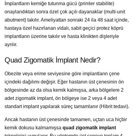
İmplantların kemiğe tutunma gücü (primler stabilite)
onaylandıktan sonra özel çok açılı dayanaklar (multi-unit
abutment) takılır. Ameliyattan sonraki 24 ila 48 saat içinde,
hastaya özel hazırlanan vidalı, sabit geçici protez köprü
implantların üzerine takılır ve hasta klinikten dişleriyle
ayrılır.
Quad Zigomatik İmplant Nedir?
Obezite veya erime seviyesine göre implantların çene
içindeki dağılımı değişir. Eğer hastanın üst çenesinin ön
bölgesinde az da olsa kemik kalmışsa, arka bölgelere 2
adet zigomatik implant, ön bölgeye ise 2 veya 4 adet
standart implant yapılarak süreç tamamlanır (Hibrit tedavi).
Ancak hastanın üst çenesinde tamamen, uçtan uca hiçbir
kemik dokusu kalmamışsa
quad zigomatik implant
teknolojisi uygulanır. Bu yöntemde üst çeneye toplam 4