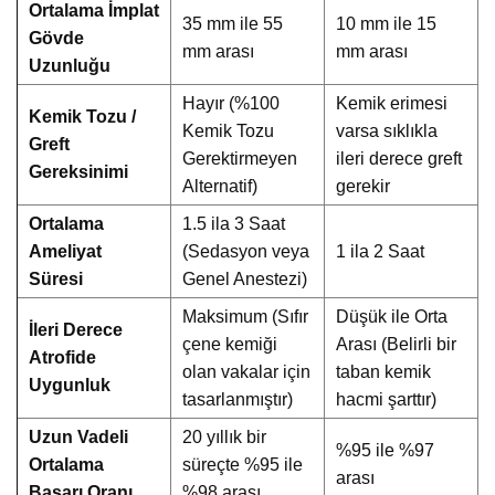
Ortalama İmplat
35 mm ile 55
10 mm ile 15
Gövde
mm arası
mm arası
Uzunluğu
Hayır (%100
Kemik erimesi
Kemik Tozu /
Kemik Tozu
varsa sıklıkla
Greft
Gerektirmeyen
ileri derece greft
Gereksinimi
Alternatif)
gerekir
Ortalama
1.5 ila 3 Saat
Ameliyat
(Sedasyon veya
1 ila 2 Saat
Süresi
Genel Anestezi)
Maksimum (Sıfır
Düşük ile Orta
İleri Derece
çene kemiği
Arası (Belirli bir
Atrofide
olan vakalar için
taban kemik
Uygunluk
tasarlanmıştır)
hacmi şarttır)
Uzun Vadeli
20 yıllık bir
%95 ile %97
Ortalama
süreçte %95 ile
arası
Başarı Oranı
%98 arası