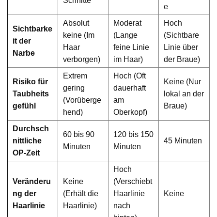
Schnitte
e
Absolut
Moderat
Hoch
Sichtbarke
keine (Im
(Lange
(Sichtbare
it der
Haar
feine Linie
Linie über
Narbe
verborgen)
im Haar)
der Braue)
Extrem
Hoch (Oft
Risiko für
Keine (Nur
gering
dauerhaft
Taubheits
lokal an der
(Vorüberge
am
gefühl
Braue)
hend)
Oberkopf)
Durchsch
60 bis 90
120 bis 150
nittliche
45 Minuten
Minuten
Minuten
OP-Zeit
Hoch
Veränderu
Keine
(Verschiebt
ng der
(Erhält die
Haarlinie
Keine
Haarlinie
Haarlinie)
nach