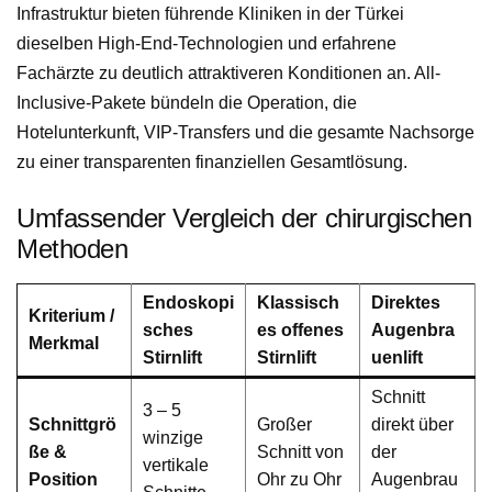
Infrastruktur bieten führende Kliniken in der Türkei
dieselben High-End-Technologien und erfahrene
Fachärzte zu deutlich attraktiveren Konditionen an. All-
Inclusive-Pakete bündeln die Operation, die
Hotelunterkunft, VIP-Transfers und die gesamte Nachsorge
zu einer transparenten finanziellen Gesamtlösung.
Umfassender Vergleich der chirurgischen
Methoden
Endoskopi
Klassisch
Direktes
Kriterium /
sches
es offenes
Augenbra
Merkmal
Stirnlift
Stirnlift
uenlift
Schnitt
3 – 5
Schnittgrö
Großer
direkt über
winzige
ße &
Schnitt von
der
vertikale
Position
Ohr zu Ohr
Augenbrau